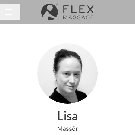
Dela sidan
KARRIÄRMENY
Lisa
Massör