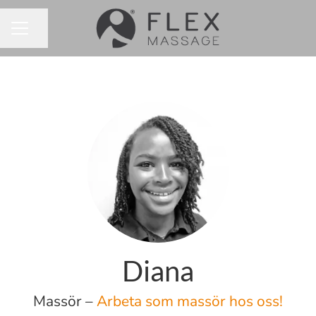
Dela sidan
KARRIÄRMENY
Diana
Massör –
Arbeta som massör hos oss!