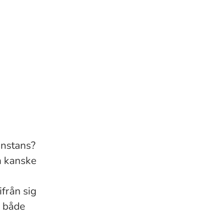
onstans?
an kanske
från sig
, både