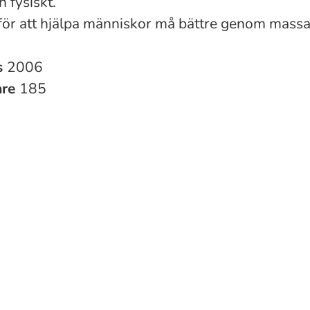
h fysiskt.
 för att hjälpa människor må bättre genom mass
s
2006
are
185