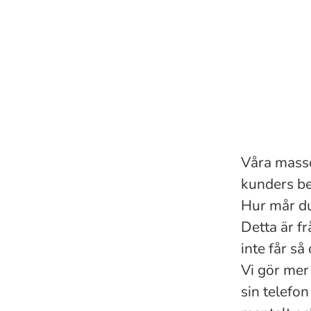
Våra massö
kunders be
Hur mår du
Detta är fr
inte får så 
Vi gör mer
sin telefon