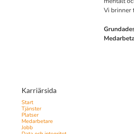
mentalt oc
Vi brinner
Grundade
Medarbet
Karriärsida
Start
Tjänster
Platser
Medarbetare
Jobb
Data och integritet