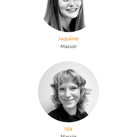
Jaquline
Massör
Ida
Massör