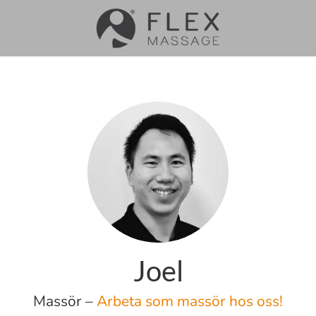
Joel
Massör –
Arbeta som massör hos oss!