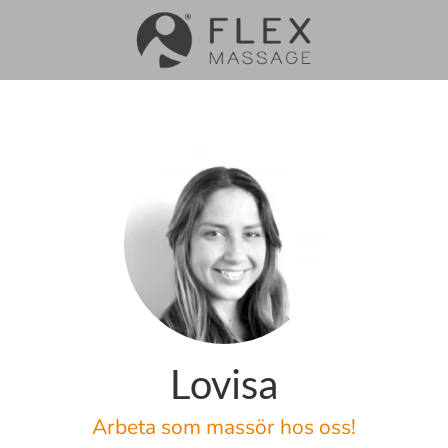
Lovisa
Arbeta som massör hos oss!