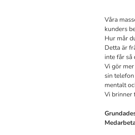
Våra massö
kunders be
Hur mår du
Detta är fr
inte får så 
Vi gör mer
sin telefon
mentalt oc
Vi brinner
Grundade
Medarbet