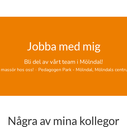
Jobba med mig
Bli del av vårt team i Mölndal!
 massör hos oss!
·
Pedagogen Park - Mölndal, Mölndals cent
Några av mina kollegor