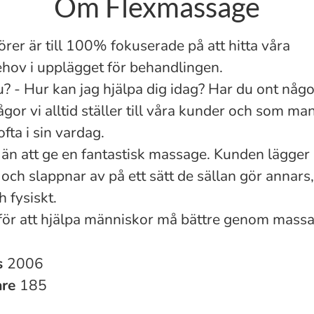
Om Flexmassage
rer är till 100% fokuserade på att hitta våra
hov i upplägget för behandlingen.
? - Hur kan jag hjälpa dig idag? Har du ont någ
ågor vi alltid ställer till våra kunder och som m
ofta i sin vardag.
 än att ge en fantastisk massage. Kunden lägger i
 och slappnar av på ett sätt de sällan gör annars
h fysiskt.
 för att hjälpa människor må bättre genom mass
s
2006
are
185