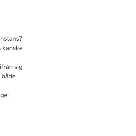
onstans?
an kanske
från sig
, både
age!