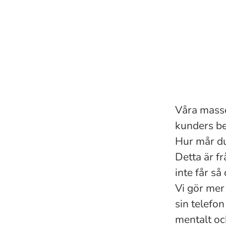
Våra massö
kunders be
Hur mår du
Detta är fr
inte får så 
Vi gör mer
sin telefon
mentalt oc