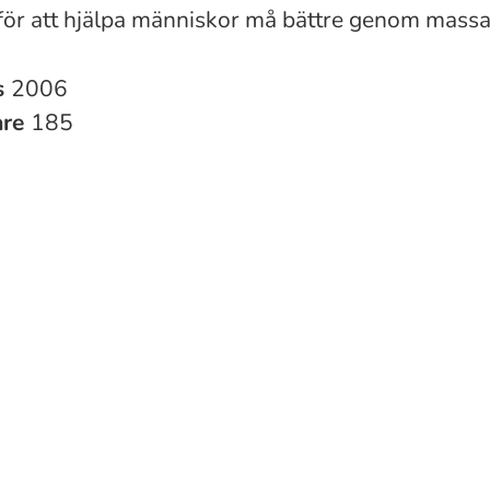
 för att hjälpa människor må bättre genom mass
s
2006
are
185