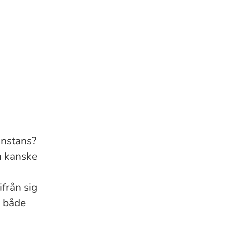
onstans?
an kanske
från sig
, både