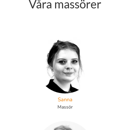
Våra massörer
Sanna
Massör