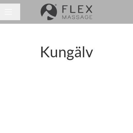
Dela sidan
KARRIÄRMENY
Kungälv