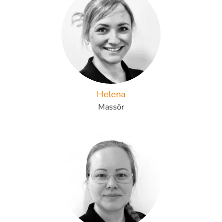
Helena
Massör